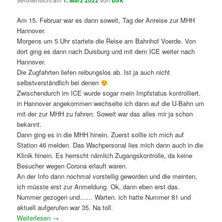
1. März 2022
Dirk
Am 15. Februar war es dann soweit, Tag der Anreise zur MHH
Hannover.
Morgens um 5 Uhr startete die Reise am Bahnhof Voerde. Von
dort ging es dann nach Duisburg und mit dem ICE weiter nach
Hannover.
Die Zugfahrten liefen reibungslos ab. Ist ja auch nicht
selbstverständlich bei denen
Zwischendurch im ICE wurde sogar mein Impfstatus kontrolliert.
in Hannover angekommen wechselte ich dann auf die U-Bahn um
mit der zur MHH zu fahren. Soweit war das alles mir ja schon
bekannt.
Dann ging es in die MHH hinein. Zuerst sollte ich mich auf
Station 46 melden. Das Wachpersonal lies mich dann auch in die
Klinik hinein. Es herrscht nämlich Zugangskontrolle, da keine
Besucher wegen Corona erlauft waren.
An der Info dann nochmal vorstellig geworden und die meinten,
ich müsste erst zur Anmeldung. Ok, dann eben erst das.
Nummer gezogen und…… Warten. ich hatte Nummer 81 und
aktuell aufgerufen war 35. Na toll.
Weiterlesen
→