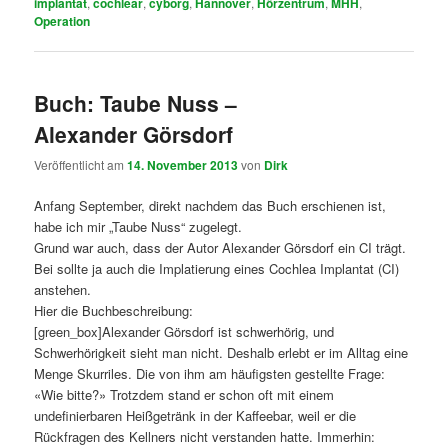
implantat
,
cochlear
,
cyborg
,
Hannover
,
Hörzentrum
,
MHH
,
Operation
Buch: Taube Nuss –
Alexander Görsdorf
Veröffentlicht am
14. November 2013
von
Dirk
Anfang September, direkt nachdem das Buch erschienen ist,
habe ich mir „Taube Nuss“ zugelegt.
Grund war auch, dass der Autor Alexander Görsdorf ein CI trägt.
Bei sollte ja auch die Implatierung eines Cochlea Implantat (CI)
anstehen.
Hier die Buchbeschreibung:
[green_box]Alexander Görsdorf ist schwerhörig, und
Schwerhörigkeit sieht man nicht. Deshalb erlebt er im Alltag eine
Menge Skurriles. Die von ihm am häufigsten gestellte Frage:
«Wie bitte?» Trotzdem stand er schon oft mit einem
undefinierbaren Heißgetränk in der Kaffeebar, weil er die
Rückfragen des Kellners nicht verstanden hatte. Immerhin: