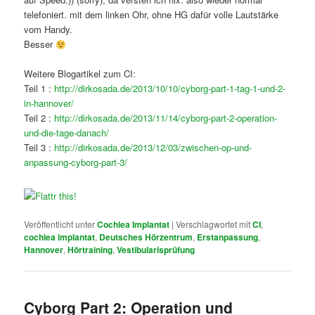
telefoniert. mit dem linken Ohr, ohne HG dafür volle Lautstärke
vom Handy.
Besser
Weitere Blogartikel zum CI:
Teil 1 :
http://dirkosada.de/2013/10/10/cyborg-part-1-tag-1-und-2-
in-hannover/
Teil 2 :
http://dirkosada.de/2013/11/14/cyborg-part-2-operation-
und-die-tage-danach/
Teil 3 :
http://dirkosada.de/2013/12/03/zwischen-op-und-
anpassung-cyborg-part-3/
Veröffentlicht unter
Cochlea Implantat
|
Verschlagwortet mit
CI
,
cochlea implantat
,
Deutsches Hörzentrum
,
Erstanpassung
,
Hannover
,
Hörtraining
,
Vestibularisprüfung
Cyborg Part 2: Operation und