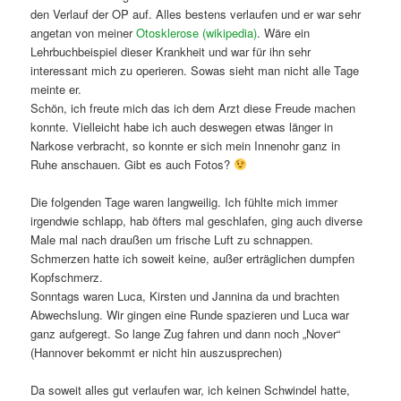
den Verlauf der OP auf. Alles bestens verlaufen und er war sehr
angetan von meiner
Otosklerose (wikipedia)
. Wäre ein
Lehrbuchbeispiel dieser Krankheit und war für ihn sehr
interessant mich zu operieren. Sowas sieht man nicht alle Tage
meinte er.
Schön, ich freute mich das ich dem Arzt diese Freude machen
konnte. Vielleicht habe ich auch deswegen etwas länger in
Narkose verbracht, so konnte er sich mein Innenohr ganz in
Ruhe anschauen. Gibt es auch Fotos?
Die folgenden Tage waren langweilig. Ich fühlte mich immer
irgendwie schlapp, hab öfters mal geschlafen, ging auch diverse
Male mal nach draußen um frische Luft zu schnappen.
Schmerzen hatte ich soweit keine, außer erträglichen dumpfen
Kopfschmerz.
Sonntags waren Luca, Kirsten und Jannina da und brachten
Abwechslung. Wir gingen eine Runde spazieren und Luca war
ganz aufgeregt. So lange Zug fahren und dann noch „Nover“
(Hannover bekommt er nicht hin auszusprechen)
Da soweit alles gut verlaufen war, ich keinen Schwindel hatte,