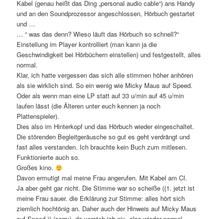
Kabel (genau heißt das Ding „personal audio cable“) ans Handy
und an den Soundprozessor angeschlossen, Hörbuch gestartet
und …
… “ was das denn? Wieso läuft das Hörbuch so schnell?“
Einstellung im Player kontrolliert (man kann ja die
Geschwindigkeit bei Hörbüchern einstellen) und festgestellt, alles
normal.
Klar, ich hatte vergessen das sich alle stimmen höher anhören
als sie wirklich sind. So ein wenig wie Micky Maus auf Speed.
Oder als wenn man eine LP statt auf 33 u/min auf 45 u/min
laufen lässt (die Älteren unter euch kennen ja noch
Plattenspieler).
Dies also im Hinterkopf und das Hörbuch wieder eingeschaltet.
Die störenden Begleitgeräusche so gut es geht verdrängt und
fast alles verstanden. Ich brauchte kein Buch zum mitlesen.
Funktionierte auch so.
Großes kino.
Davon ermutigt mal meine Frau angerufen. Mit Kabel am CI.
Ja aber geht gar nicht. Die Stimme war so scheiße ((1. jetzt ist
meine Frau sauer. die Erklärung zur Stimme: alles hört sich
ziemlich hochtönig an. Daher auch der Hinweis auf Micky Maus
auf Speed.)) (sorry), da versteh ich nix. also wieder normal