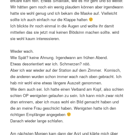
erkläre kam rein. Etwas Smalltalk, wie es mir geht und so weiter.
Wir hätten gern noch ein wenig plaudern können aber irgendwann
hatte sie wohl genug und ich bekam die Maske auf. Vielleicht
sollte ich auch einfach nur die Klappe halten
Ich blickte ihr noch einmal in die Augen und wollte ihr damit
mitteilen das sie jetzt mal keinen Blödsinn machen sollte. wird
sie wohl kaum interessieren.
Wieder wach.
Wie Spät? keine Ahnung. Irgendwann am frühen Abend.
Etwas desorientiert war ich. Schmerzen? nöö.
Aber ich war wieder auf der Station auf dem Zimmer. Komisch,
die anderen wurden schon immer wach nach oben gebracht. Ich
hab mir wohl eine etwas längere Auszeit genommen.
Wie dem auch sei. Ich hatte einen Verband am Kopf, also schien
schien OP wenigsten gelaufen zu sein. Ich kann mich zwar nicht
dran erinnern, aber ich muss wohl ein Bild gemacht haben und
die an meine Frau geschickt haben. Wenigsten hatte ich den
richtigen Empfänger angegeben
Danach wieder lange schlafen.
Am nächsten Morgen kam dann der Arzt und klärte mich über