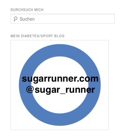
DURCHSUCH MICH
S
u
c
h
MEIN DIABETES/SPORT BLOG
e
n