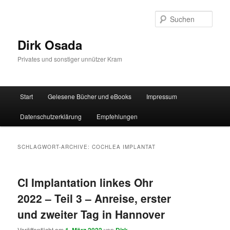
Zum
Zum
Inhalt
sekundären
Such
wechseln
Inhalt
wechseln
Dirk Osada
Privates und sonstiger unnützer Kram
Hauptmenü
Start
Gelesene Bücher und eBooks
Impressum
Datenschutzerklärung
Empfehlungen
SCHLAGWORT-ARCHIVE:
COCHLEA IMPLANTAT
CI Implantation linkes Ohr
2022 – Teil 3 – Anreise, erster
und zweiter Tag in Hannover
Veröffentlicht am
von