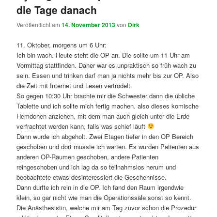
die Tage danach
Veröffentlicht am
14. November 2013
von
Dirk
11. Oktober, morgens um 6 Uhr:
Ich bin wach. Heute steht die OP an. Die sollte um 11 Uhr am
Vormittag stattfinden. Daher war es unpraktisch so früh wach zu
sein. Essen und trinken darf man ja nichts mehr bis zur OP. Also
die Zeit mit Internet und Lesen vertrödelt.
So gegen 10:30 Uhr brachte mir die Schwester dann die übliche
Tablette und ich sollte mich fertig machen. also dieses komische
Hemdchen anziehen, mit dem man auch gleich unter die Erde
verfrachtet werden kann, falls was schief läuft
Dann wurde ich abgeholt. Zwei Etagen tiefer in den OP Bereich
geschoben und dort musste ich warten. Es wurden Patienten aus
anderen OP-Räumen geschoben, andere Patienten
reingeschoben und ich lag da so teilnahmslos herum und
beobachtete etwas desinteressiert die Geschehnisse.
Dann durfte ich rein in die OP. Ich fand den Raum irgendwie
klein, so gar nicht wie man die Operationssäle sonst so kennt.
Die Anästhesistin, welche mir am Tag zuvor schon die Prozedur