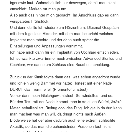
irgendwie laut. Wahrscheinlich nur deswegen, damit man nicht
einschläft. Merken tut man ja nix.
Also auch das hinter mich gebracht. Im Anschluss gab es dann
verspätetes Frühstück.
Und dann durfte ich wieder zum Hörzentrum. Diesmal Gespräch
mit dem Ingenieur. Also der, mit dem man bespricht welches
Implantat man möchte und der dann auch später die
Einstellungen und Anpassungen vornimmt.
Ich habe mich dann für ein Implantat von Cochlaer entschieden.
Ich schwankte zwar immer noch zwischen Advanced Bionics und
Cochlear, war dann zum Schluss eine Bauchentscheidung.
Zurück in der Klinik folgte dann das, was schon angedroht wurde
und ich ein wenig Bammel vor hatte: Hörtest mit einer Nadel
DURCH das Trommelfell (Promontoriumstest)
Vorher dann noch Gleichgewichtstest, Schwindeltest und so.
Für den Test mit der Nadel kommt man in so einen Würfel, 3x3x2
Meter, schallisoliert. Richtig cool das Ding. Ich glaub da drin kann
man machen was man will, da dringt nichts nach Außen.
Blöderweise hat der aber dadurch auch eine extrem schlechte
Akustik, so das man die behandelnden Personen fast nicht