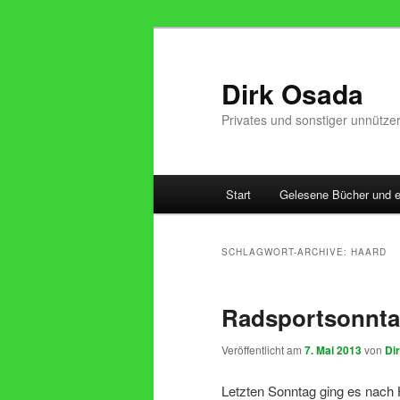
Zum
Zum
Inhalt
sekundären
wechseln
Inhalt
Dirk Osada
wechseln
Privates und sonstiger unnütze
Hauptmenü
Start
Gelesene Bücher und 
SCHLAGWORT-ARCHIVE:
HAARD
Radsportsonnt
Veröffentlicht am
7. Mai 2013
von
Di
Letzten Sonntag ging es nach 