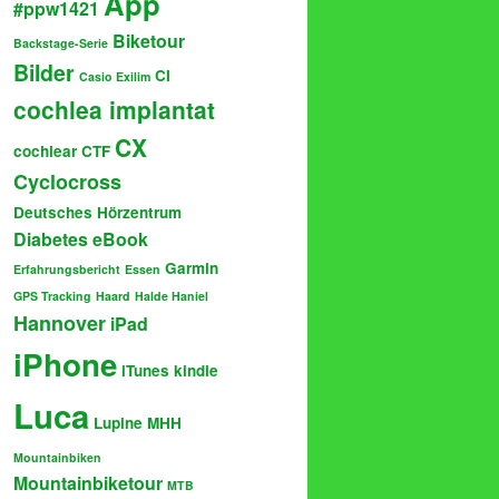
App
#ppw1421
Biketour
Backstage-Serie
Bilder
CI
Casio Exilim
cochlea implantat
CX
cochlear
CTF
Cyclocross
Deutsches Hörzentrum
Diabetes
eBook
Garmin
Erfahrungsbericht
Essen
GPS Tracking
Haard
Halde Haniel
Hannover
iPad
iPhone
iTunes
kindle
Luca
Lupine
MHH
Mountainbiken
Mountainbiketour
MTB