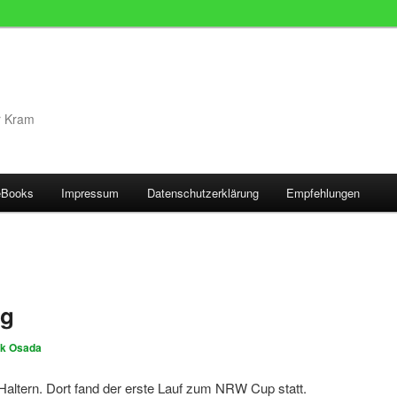
r Kram
eBooks
Impressum
Datenschutzerklärung
Empfehlungen
ag
rk Osada
Haltern. Dort fand der erste Lauf zum NRW Cup statt.