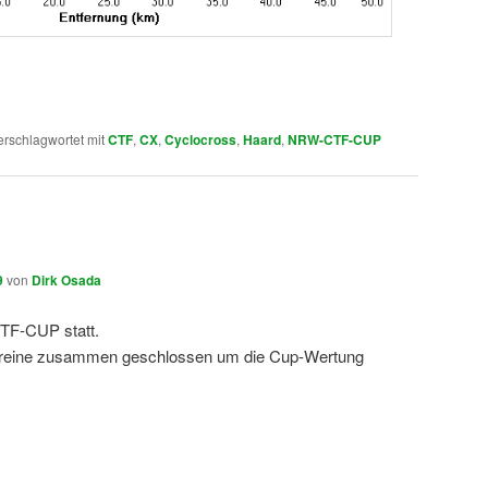
erschlagwortet mit
CTF
,
CX
,
Cyclocross
,
Haard
,
NRW-CTF-CUP
9
von
Dirk Osada
TF-CUP statt.
Vereine zusammen geschlossen um die Cup-Wertung