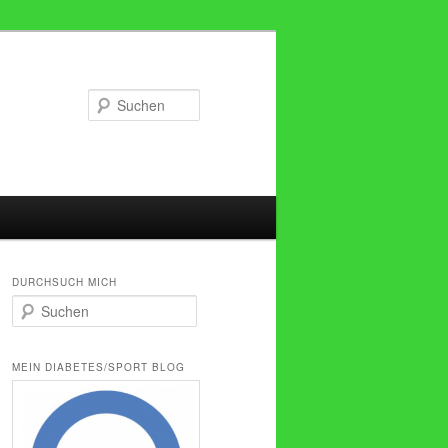
Suchen
DURCHSUCH MICH
S
u
c
h
MEIN DIABETES/SPORT BLOG
e
n