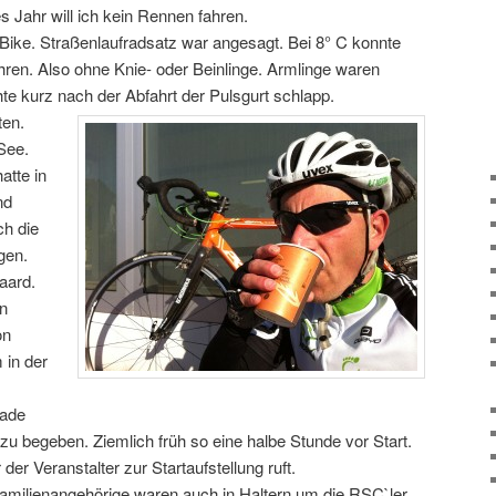
es Jahr will ich kein Rennen fahren.
Bike. Straßenlaufradsatz war angesagt. Bei 8° C konnte
ahren. Also ohne Knie- oder Beinlinge. Armlinge waren
te kurz nach der Abfahrt der Pulsgurt schlapp.
ten.
See.
atte in
nd
ch die
gen.
aard.
en
on
 in der
rade
 zu begeben. Ziemlich früh so eine halbe Stunde vor Start.
er Veranstalter zur Startaufstellung ruft.
Familienangehörige waren auch in Haltern um die RSC`ler