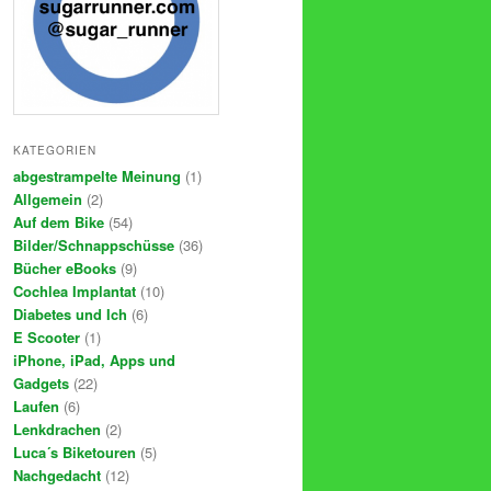
KATEGORIEN
abgestrampelte Meinung
(1)
Allgemein
(2)
Auf dem Bike
(54)
Bilder/Schnappschüsse
(36)
Bücher eBooks
(9)
Cochlea Implantat
(10)
Diabetes und Ich
(6)
E Scooter
(1)
iPhone, iPad, Apps und
Gadgets
(22)
Laufen
(6)
Lenkdrachen
(2)
Luca´s Biketouren
(5)
Nachgedacht
(12)