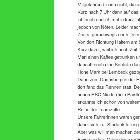
Mitgefahren bin ich nicht, dies
Kurz nach 7 Uhr dann auf das 
ich auch endlich mal in kurz f
jedoch von Nöten. Leider mach
Zuerst geradewegs nach Dors
Von dort Richtung Haltern am 
Kurz davor, weil ich noch Zeit h
Marl einen Kaffee getrunken u
danach noch eine Schleife dur
Hohe Mark bei Lembeck gezo
Dann zum Dachsberg in der H
dort fand das Rennen statt. D
neuen RSC Niederrhein Pavill
erkannte ich schon von weitem
Reihe der Teamzelte.
Unsere FahrerInnen waren ge
dabei sich zur Startaufstellung
Aber was will man machen der d
Einige andere Mitglieder bzw 