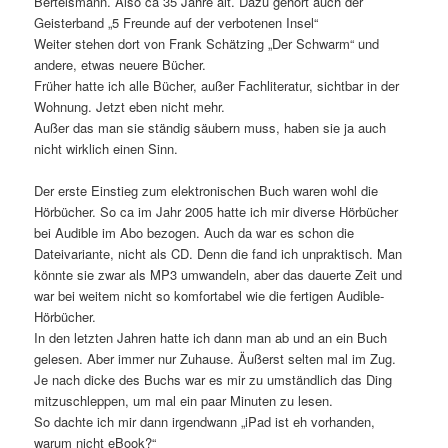
Bertelsmann. Also ca 35 Jahre alt. Dazu gehört auch der
Geisterband „5 Freunde auf der verbotenen Insel“
Weiter stehen dort von Frank Schätzing „Der Schwarm“ und
andere, etwas neuere Bücher.
Früher hatte ich alle Bücher, außer Fachliteratur, sichtbar in der
Wohnung. Jetzt eben nicht mehr.
Außer das man sie ständig säubern muss, haben sie ja auch
nicht wirklich einen Sinn.
Der erste Einstieg zum elektronischen Buch waren wohl die
Hörbücher. So ca im Jahr 2005 hatte ich mir diverse Hörbücher
bei Audible im Abo bezogen. Auch da war es schon die
Dateivariante, nicht als CD. Denn die fand ich unpraktisch. Man
könnte sie zwar als MP3 umwandeln, aber das dauerte Zeit und
war bei weitem nicht so komfortabel wie die fertigen Audible-
Hörbücher.
In den letzten Jahren hatte ich dann man ab und an ein Buch
gelesen. Aber immer nur Zuhause. Äußerst selten mal im Zug.
Je nach dicke des Buchs war es mir zu umständlich das Ding
mitzuschleppen, um mal ein paar Minuten zu lesen.
So dachte ich mir dann irgendwann „iPad ist eh vorhanden,
warum nicht eBook?“