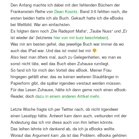
Den Anfang machte ich dabei mit den fehlenden Büchern der
Frankenstein Reihe von
Dean Koontz
. Band 3-5 fehlten noch, die
ersten beiden hatte ich als Buch. Gekauft hatte ich die eBooks
bei Weltbild. War am einfachsten.
Es folgten dann noch „Die Radsport Mafia“, „Taube Nuss“ und „Er
ist wieder da“ (letzteres
hier von mir kurz beschrieben
).
Was mir am besten gefiel, das jeweilige Buch war immer da wo
auch das iPad war. Und das ist meist bei mir
Also liest man öfters mal, auch zu Gelegenheiten, wo man es
sonst nicht täte, weil das Buch eben Zuhause rumliegt.
So fand ich für mich den Vorteil des eBook. Meiner Frau
hingegen gefällt eher, das es keinen weiteren Staubfänger in
Papierform gibt, die später irgendwo verstaut werden müssen.
Für das Lesen Zuhause, hätte ich dann gerne noch einen eBook-
Reader, doch
dazu in einem anderen Artikel mehr
.
Letzte Woche fragte ich per Twitter nach, ob nicht irgendwer
einen Lesetipp hätte. Antwort kam dann auch, verbunden mit der
Andeutung das ich mir diese auch von ihm leihen könnte.
Das leihen lehnte ich dankend ab, da ich ja eBooks wollte.
Worauf das Argument kam „da ist das Problem. eBooks gehören