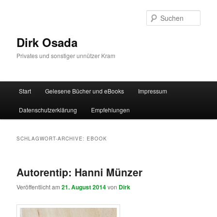
Zum
Zum
Inhalt
sekundären
Such
wechseln
Inhalt
wechseln
Dirk Osada
Privates und sonstiger unnützer Kram
Hauptmenü
Start
Gelesene Bücher und eBooks
Impressum
Datenschutzerklärung
Empfehlungen
SCHLAGWORT-ARCHIVE:
EBOOK
Autorentip: Hanni Münzer
Veröffentlicht am
21. August 2014
von
Dirk