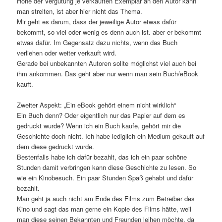
Höhe der Vergütung je verkauften Exemplar an den Autor kann
man streiten, ist aber hier nicht das Thema.
Mir geht es darum, dass der jeweilige Autor etwas dafür
bekommt, so viel oder wenig es denn auch ist. aber er bekommt
etwas dafür. Im Gegensatz dazu nichts, wenn das Buch
verliehen oder weiter verkauft wird.
Gerade bei unbekannten Autoren sollte möglichst viel auch bei
ihm ankommen. Das geht aber nur wenn man sein Buch/eBook
kauft.
Zweiter Aspekt: „Ein eBook gehört einem nicht wirklich“
Ein Buch denn? Oder eigentlich nur das Papier auf dem es
gedruckt wurde? Wenn ich ein Buch kaufe, gehört mir die
Geschichte doch nicht. Ich habe lediglich ein Medium gekauft auf
dem diese gedruckt wurde.
Bestenfalls habe ich dafür bezahlt, das ich ein paar schöne
Stunden damit verbringen kann diese Geschichte zu lesen. So
wie ein Kinobesuch. Ein paar Stunden Spaß gehabt und dafür
bezahlt.
Man geht ja auch nicht am Ende des Films zum Betreiber des
Kino und sagt das man gerne ein Kopie des Films hätte, weil
man diese seinen Bekannten und Freunden leihen möchte, da