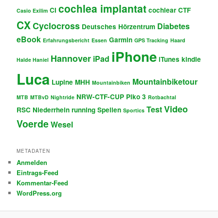
cochlea implantat
CI
cochlear
CTF
Casio Exilim
CX
Cyclocross
Diabetes
Deutsches Hörzentrum
eBook
Garmin
Erfahrungsbericht
Essen
GPS Tracking
Haard
iPhone
Hannover
iPad
iTunes
kindle
Halde Haniel
Luca
Mountainbiketour
Lupine
MHH
Mountainbiken
NRW-CTF-CUP
Piko 3
MTB
MTBvD
Nightride
Rotbachtal
Video
Test
RSC Niederrhein
running
Spellen
Sportics
Voerde
Wesel
METADATEN
Anmelden
Eintrags-Feed
Kommentar-Feed
WordPress.org