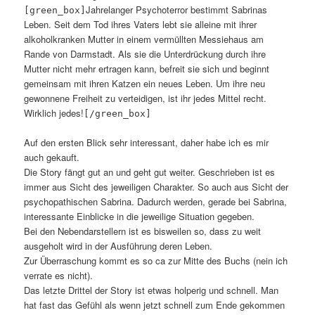
Jahrelanger Psychoterror bestimmt Sabrinas
[green_box]
Leben. Seit dem Tod ihres Vaters lebt sie alleine mit ihrer
alkoholkranken Mutter in einem vermüllten Messiehaus am
Rande von Darmstadt. Als sie die Unterdrückung durch ihre
Mutter nicht mehr ertragen kann, befreit sie sich und beginnt
gemeinsam mit ihren Katzen ein neues Leben. Um ihre neu
gewonnene Freiheit zu verteidigen, ist ihr jedes Mittel recht.
Wirklich jedes!
[/green_box]
Auf den ersten Blick sehr interessant, daher habe ich es mir
auch gekauft.
Die Story fängt gut an und geht gut weiter. Geschrieben ist es
immer aus Sicht des jeweiligen Charakter. So auch aus Sicht der
psychopathischen Sabrina. Dadurch werden, gerade bei Sabrina,
interessante Einblicke in die jeweilige Situation gegeben.
Bei den Nebendarstellern ist es bisweilen so, dass zu weit
ausgeholt wird in der Ausführung deren Leben.
Zur Überraschung kommt es so ca zur Mitte des Buchs (nein ich
verrate es nicht).
Das letzte Drittel der Story ist etwas holperig und schnell. Man
hat fast das Gefühl als wenn jetzt schnell zum Ende gekommen