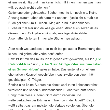
einem nie richtig und man kann nicht mit ihnen machen was man
will, so auch nicht verleihen.“
Geliehene oder gebrauchte Bücher mochte ich noch nie. Keine
Ahnung warum, aber ich hatte mir seltenst (vielleicht 5 mal) ein
Buch geliehen um zu lesen. Klar, als Kind in der örtlichen
Bücherei mal hier und da was geliehen. Aber auch selten da es
diesen fixen Rückgabetermin gab, was irgendwie störte.
Also hatte ich fortan immer alle Bücher neu gekauft.
Aber noch was anderes stört mich bei genauerer Betrachtung des
leihen und gebraucht verkaufen/kaufen.
Bewußt ist mir das muss ich zugeben erst geworden, als ich „
Die
Radsport-Mafia
“ und „
Taube Nuss: Nichtgehörtes aus dem Leben
eines Schwerhörigen
“ gelesen habe. Das erste ist von einem
ehemaligen Radprofi geschrieben, das zweite von einem hör
geschädigten CI-Träger.
Beides also keine Autoren die damit wohl ihren Lebensunterhalt
verdienen und schon hunderttausende Bücher verkauft haben.
Bringt man diese Autoren nicht durch verleihen und
weiterverkaufen der Bücher um ihren Lohn der Arbeit? Klar, ich
weiß selbst das am meisten die Verlage verdienen. Über die