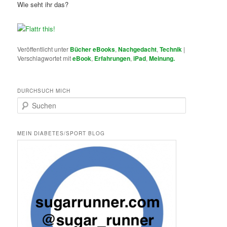
Wie seht ihr das?
Veröffentlicht unter
Bücher eBooks
,
Nachgedacht
,
Technik
|
Verschlagwortet mit
eBook
,
Erfahrungen
,
iPad
,
Meinung.
DURCHSUCH MICH
S
u
c
h
MEIN DIABETES/SPORT BLOG
e
n