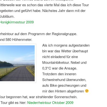
ittlerweile war es schon das vierte Mal das ich diese Tour
ngeboten und geführt habe. Nächstes Jahr dann mit der
 Jubiläum.
Honigkirmestour 2009
rrheintour auf dem Programm der Regionalgruppe.
und 580 Höhenmeter.
Als ich morgens aufgestanden
bin war das Wetter überhaupt
nicht einladend für eine
Mountainbiketour. Nebel und
0,3°C war die Ansage.
Trotzdem den inneren
Schweinehund überwunden,
aufs Bike geschwungen und
mir den Hintern abgefroren
ie Tour begonnen hat, war strahlender Sonnenschein.
Tour gibt es hier:
Niederrheintour Oktober 2009