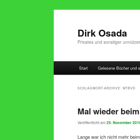
Zum
Zum
Inhalt
sekundären
wechseln
Inhalt
Dirk Osada
wechseln
Privates und sonstiger unnütze
Hauptmenü
Start
Gelesene Bücher und 
SCHLAGWORT-ARCHIVE:
MTBVD
Mal wieder beim
Veröffentlicht am
25. November 201
Lange war ich nicht mehr beim