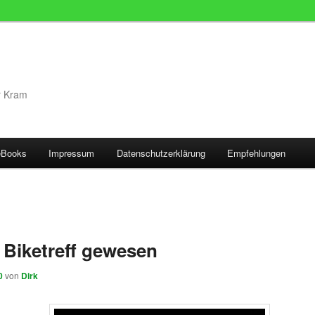
r Kram
eBooks
Impressum
Datenschutzerklärung
Empfehlungen
 Biketreff gewesen
0
von
Dirk