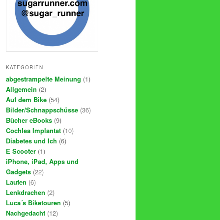
KATEGORIEN
abgestrampelte Meinung
(1)
Allgemein
(2)
Auf dem Bike
(54)
Bilder/Schnappschüsse
(36)
Bücher eBooks
(9)
Cochlea Implantat
(10)
Diabetes und Ich
(6)
E Scooter
(1)
iPhone, iPad, Apps und
Gadgets
(22)
Laufen
(6)
Lenkdrachen
(2)
Luca´s Biketouren
(5)
Nachgedacht
(12)