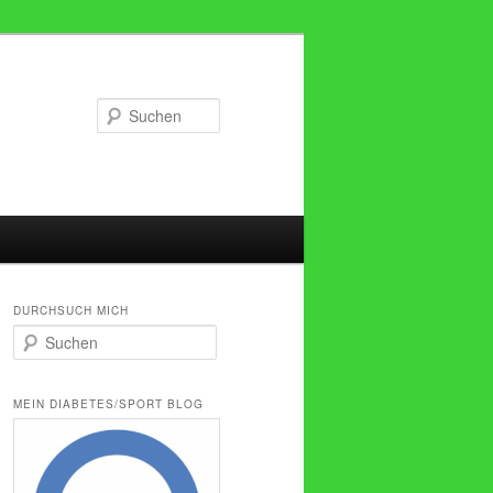
Suchen
DURCHSUCH MICH
S
u
c
h
MEIN DIABETES/SPORT BLOG
e
n