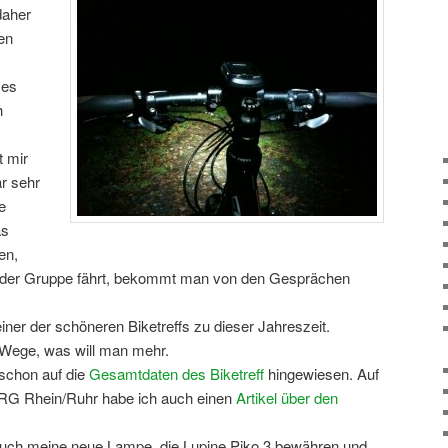
daher
en
 es
h
t mir
r sehr
e
as
en,
 der Gruppe fährt, bekommt man von den Gesprächen
ner der schöneren Biketreffs zu dieser Jahreszeit.
e Wege, was will man mehr.
 schon auf die
Gesamtdaten des Biketreff
hingewiesen. Auf
 RG Rhein/Ruhr habe ich auch einen
Artikel über den
uch meine neue Lampe, die Lupine Piko 3 bewähren und