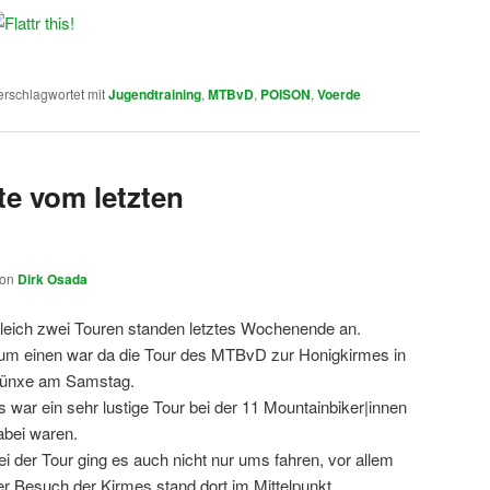
erschlagwortet mit
Jugendtraining
,
MTBvD
,
POISON
,
Voerde
te vom letzten
von
Dirk Osada
leich zwei Touren standen letztes Wochenende an.
um einen war da die Tour des MTBvD zur Honigkirmes in
ünxe am Samstag.
s war ein sehr lustige Tour bei der 11 Mountainbiker|innen
abei waren.
ei der Tour ging es auch nicht nur ums fahren, vor allem
er Besuch der Kirmes stand dort im Mittelpunkt.