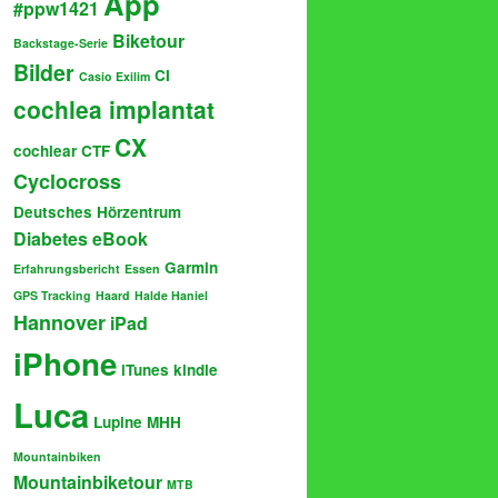
App
#ppw1421
Biketour
Backstage-Serie
Bilder
CI
Casio Exilim
cochlea implantat
CX
cochlear
CTF
Cyclocross
Deutsches Hörzentrum
Diabetes
eBook
Garmin
Erfahrungsbericht
Essen
GPS Tracking
Haard
Halde Haniel
Hannover
iPad
iPhone
iTunes
kindle
Luca
Lupine
MHH
Mountainbiken
Mountainbiketour
MTB