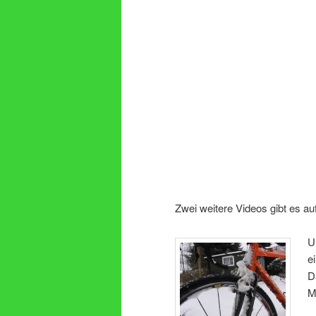
Zwei weitere Videos gibt es a
U
e
D
M