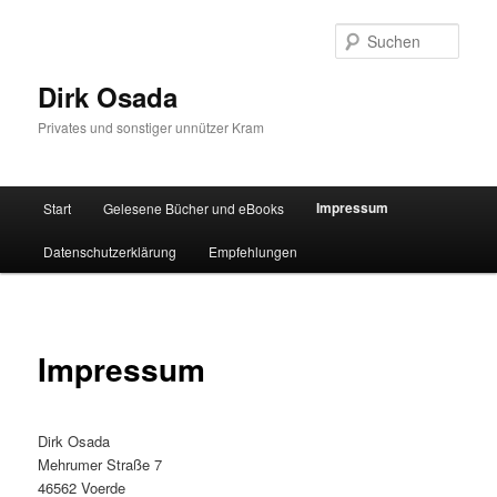
Zum
Inhalt
Such
wechseln
Dirk Osada
Privates und sonstiger unnützer Kram
Hauptmenü
Impressum
Start
Gelesene Bücher und eBooks
Datenschutzerklärung
Empfehlungen
Impressum
Dirk Osada
Mehrumer Straße 7
46562 Voerde