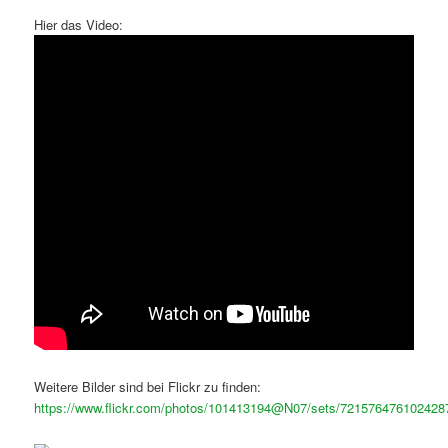
Hier das Video:
Weitere Bilder sind bei Flickr zu finden:
https://www.flickr.com/photos/101413194@N07/sets/721576476102428