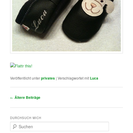
Veröffentlicht unter
privates
|
Verschlagwortet mit
Luca
Beitragsnavigation
←
Ältere Beiträge
DURCHSUCH MICH
S
u