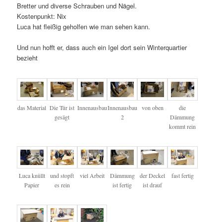
Bretter und diverse Schrauben und Nägel.
Kostenpunkt: Nix
Luca hat fleißig geholfen wie man sehen kann.
Und nun hofft er, dass auch ein Igel dort sein Winterquartier
bezieht
das Material
Die Tür ist
Innenausbau
Innenausbau
von oben
die
gesägt
2
Dämmung
kommt rein
Luca knüllt
und stopft
viel Arbeit
Dämmung
der Deckel
fast fertig
Papier
es rein
ist fertig
ist drauf