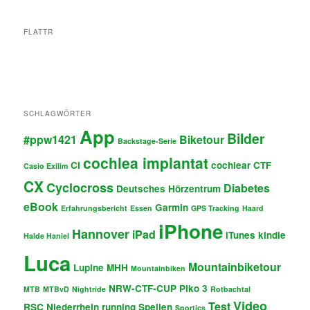
FLATTR
SCHLAGWÖRTER
App
Bilder
#ppw1421
Biketour
Backstage-Serie
cochlea implantat
CI
cochlear
CTF
Casio Exilim
CX
Cyclocross
Diabetes
Deutsches Hörzentrum
eBook
Garmin
Erfahrungsbericht
Essen
GPS Tracking
Haard
iPhone
Hannover
iPad
iTunes
kindle
Halde Haniel
Luca
Mountainbiketour
Lupine
MHH
Mountainbiken
NRW-CTF-CUP
Piko 3
MTB
MTBvD
Nightride
Rotbachtal
Video
Test
RSC Niederrhein
running
Spellen
Sportics