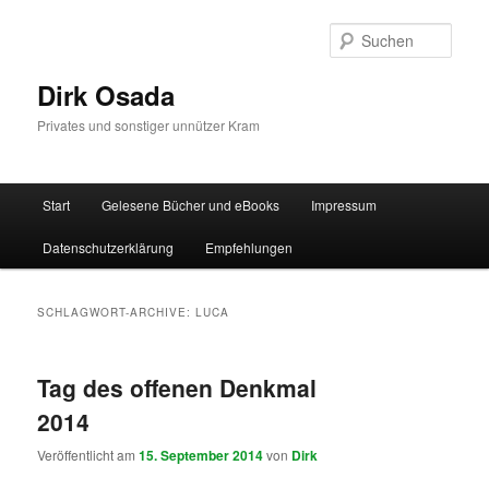
Zum
Zum
Inhalt
sekundären
Such
wechseln
Inhalt
wechseln
Dirk Osada
Privates und sonstiger unnützer Kram
Hauptmenü
Start
Gelesene Bücher und eBooks
Impressum
Datenschutzerklärung
Empfehlungen
SCHLAGWORT-ARCHIVE:
LUCA
Tag des offenen Denkmal
2014
Veröffentlicht am
15. September 2014
von
Dirk