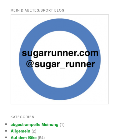
c
h
MEIN DIABETES/SPORT BLOG
e
n
KATEGORIEN
abgestrampelte Meinung
(1)
Allgemein
(2)
Auf dem Bike
(54)