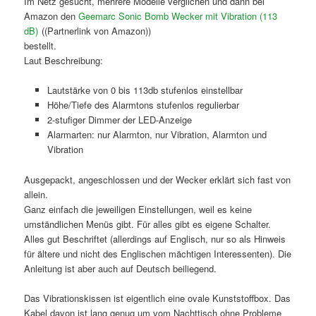
Im Netz gesucht, mehrere Modelle verglichen und dann bei
Amazon den
Geemarc Sonic Bomb Wecker mit Vibration (113
dB)
((Partnerlink von Amazon))
bestellt.
Laut Beschreibung:
Lautstärke von 0 bis 113db stufenlos einstellbar
Höhe/Tiefe des Alarmtons stufenlos regulierbar
2-stufiger Dimmer der LED-Anzeige
Alarmarten: nur Alarmton, nur Vibration, Alarmton und
Vibration
Ausgepackt, angeschlossen und der Wecker erklärt sich fast von
allein.
Ganz einfach die jeweiligen Einstellungen, weil es keine
umständlichen Menüs gibt. Für alles gibt es eigene Schalter.
Alles gut Beschriftet (allerdings auf Englisch, nur so als Hinweis
für ältere und nicht des Englischen mächtigen Interessenten). Die
Anleitung ist aber auch auf Deutsch beiliegend.
Das Vibrationskissen ist eigentlich eine ovale Kunststoffbox. Das
Kabel davon ist lang genug um vom Nachttisch ohne Probleme