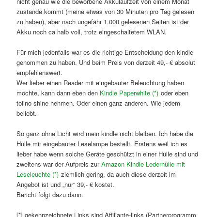
nicht genau wie die beworbene Akkulaufzeit von einem Monat
zustande kommt (meine etwas von 30 Minuten pro Tag gelesen
zu haben), aber nach ungefähr 1.000 gelesenen Seiten ist der
Akku noch ca halb voll, trotz eingeschaltetem WLAN.
Für mich jedenfalls war es die richtige Entscheidung den kindle
genommen zu haben. Und beim Preis von derzeit 49,- € absolut
empfehlenswert.
Wer lieber einen Reader mit eingebauter Beleuchtung haben
möchte, kann dann eben den
Kindle Paperwhite (*)
oder eben
tolino shine nehmen. Oder einen ganz anderen. Wie jedem
beliebt.
So ganz ohne Licht wird mein kindle nicht bleiben. Ich habe die
Hülle mit eingebauter Leselampe bestellt. Erstens weil ich es
lieber habe wenn solche Geräte geschützt in einer Hülle sind und
zweitens war der Aufpreis zur
Amazon Kindle Lederhülle mit
Leseleuchte (*)
ziemlich gering, da auch diese derzeit im
Angebot ist und „nur“ 39,- € kostet.
Bericht folgt dazu dann.
[*] gekennzeichnete Links sind Affiliante-links (Partnerprogramm