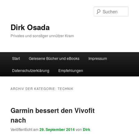
Zum
Zum
Inhalt
sekundären
Such
wechseln
Inhalt
wechseln
Dirk Osada
Privates und sonstiger unnützer Kram
Hauptmenü
Start
Gelesene Bücher und eBooks
Impressum
Datenschutzerklärung
Empfehlungen
ARCHIV DER KATEGORIE:
TECHNIK
Garmin bessert den Vivofit
nach
Veröffentlicht am
29. September 2014
von
Dirk