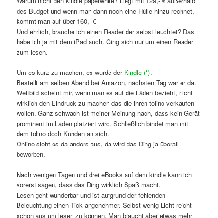
Warum nicht den kindle paperwhite? Liegt mit 129,- € außerhalb
des Budget und wenn man dann noch eine Hülle hinzu rechnet,
kommt man auf über 160,- €
Und ehrlich, brauche ich einen Reader der selbst leuchtet? Das
habe ich ja mit dem iPad auch. Ging sich nur um einen Reader
zum lesen.
Um es kurz zu machen, es wurde der
Kindle (*)
.
Bestellt am selben Abend bei Amazon, nächsten Tag war er da.
Weltbild scheint mir, wenn man es auf die Läden bezieht, nicht
wirklich den Eindruck zu machen das die ihren tolino verkaufen
wollen. Ganz schwach ist meiner Meinung nach, dass kein Gerät
prominent im Laden platziert wird. Schließlich bindet man mit
dem tolino doch Kunden an sich.
Online sieht es da anders aus, da wird das Ding ja überall
beworben.
Nach wenigen Tagen und drei eBooks auf dem kindle kann ich
vorerst sagen, dass das Ding wirklich Spaß macht.
Lesen geht wunderbar und ist aufgrund der fehlenden
Beleuchtung einen Tick angenehmer. Selbst wenig Licht reicht
schon aus um lesen zu können. Man braucht aber etwas mehr