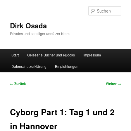
Zum
Inhalt
Such
wechseln
Dirk Osada
Privates und sonstiger unnützer Kram
Hauptmenü
Start
Gelesene Bücher und eBooks
Impressum
Datenschutzerklärung
Empfehlungen
Beitragsnavigation
←
Zurück
Weiter
→
Cyborg Part 1: Tag 1 und 2
in Hannover