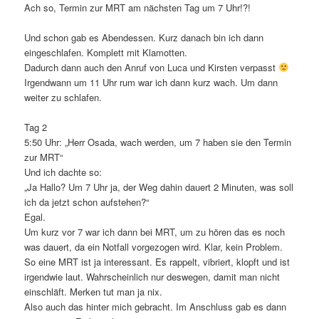
Ach so, Termin zur MRT am nächsten Tag um 7 Uhr!?!
Und schon gab es Abendessen. Kurz danach bin ich dann
eingeschlafen. Komplett mit Klamotten.
Dadurch dann auch den Anruf von Luca und Kirsten verpasst
Irgendwann um 11 Uhr rum war ich dann kurz wach. Um dann
weiter zu schlafen.
Tag 2
5:50 Uhr: „Herr Osada, wach werden, um 7 haben sie den Termin
zur MRT“
Und ich dachte so:
„Ja Hallo? Um 7 Uhr ja, der Weg dahin dauert 2 Minuten, was soll
ich da jetzt schon aufstehen?“
Egal.
Um kurz vor 7 war ich dann bei MRT, um zu hören das es noch
was dauert, da ein Notfall vorgezogen wird. Klar, kein Problem.
So eine MRT ist ja interessant. Es rappelt, vibriert, klopft und ist
irgendwie laut. Wahrscheinlich nur deswegen, damit man nicht
einschläft. Merken tut man ja nix.
Also auch das hinter mich gebracht. Im Anschluss gab es dann