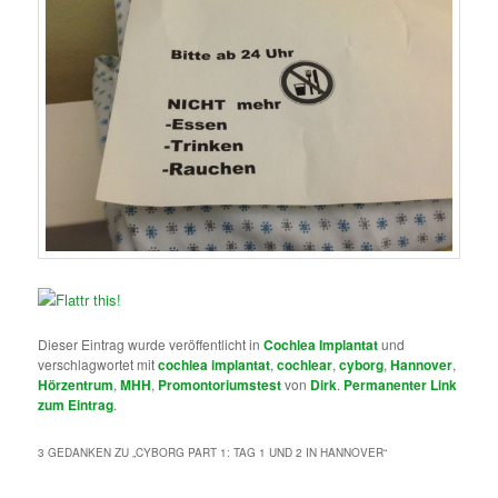
Dieser Eintrag wurde veröffentlicht in
Cochlea Implantat
und
verschlagwortet mit
cochlea implantat
,
cochlear
,
cyborg
,
Hannover
,
Hörzentrum
,
MHH
,
Promontoriumstest
von
Dirk
.
Permanenter Link
zum Eintrag
.
3 GEDANKEN ZU „
CYBORG PART 1: TAG 1 UND 2 IN HANNOVER
“