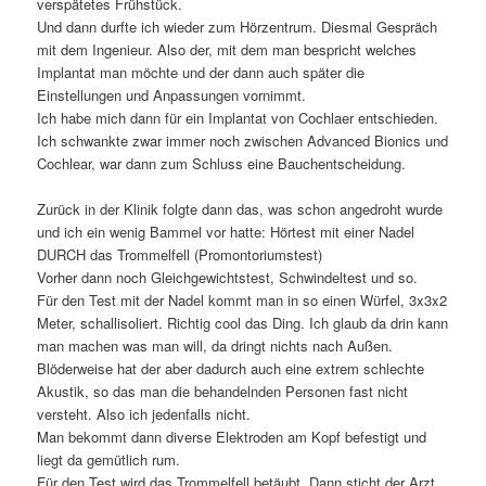
verspätetes Frühstück.
Und dann durfte ich wieder zum Hörzentrum. Diesmal Gespräch
mit dem Ingenieur. Also der, mit dem man bespricht welches
Implantat man möchte und der dann auch später die
Einstellungen und Anpassungen vornimmt.
Ich habe mich dann für ein Implantat von Cochlaer entschieden.
Ich schwankte zwar immer noch zwischen Advanced Bionics und
Cochlear, war dann zum Schluss eine Bauchentscheidung.
Zurück in der Klinik folgte dann das, was schon angedroht wurde
und ich ein wenig Bammel vor hatte: Hörtest mit einer Nadel
DURCH das Trommelfell (Promontoriumstest)
Vorher dann noch Gleichgewichtstest, Schwindeltest und so.
Für den Test mit der Nadel kommt man in so einen Würfel, 3x3x2
Meter, schallisoliert. Richtig cool das Ding. Ich glaub da drin kann
man machen was man will, da dringt nichts nach Außen.
Blöderweise hat der aber dadurch auch eine extrem schlechte
Akustik, so das man die behandelnden Personen fast nicht
versteht. Also ich jedenfalls nicht.
Man bekommt dann diverse Elektroden am Kopf befestigt und
liegt da gemütlich rum.
Für den Test wird das Trommelfell betäubt. Dann sticht der Arzt