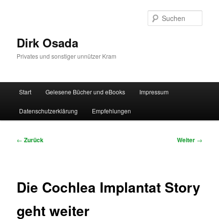
Zum
Inhalt
Such
wechseln
Dirk Osada
Privates und sonstiger unnützer Kram
Hauptmenü
Start
Gelesene Bücher und eBooks
Impressum
Datenschutzerklärung
Empfehlungen
Beitragsnavigation
←
Zurück
Weiter
→
Die Cochlea Implantat Story
geht weiter