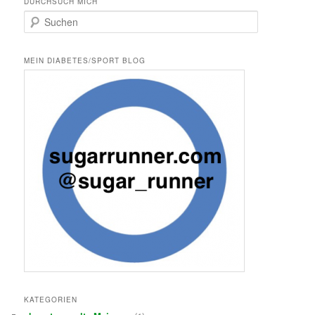
DURCHSUCH MICH
S
u
c
h
MEIN DIABETES/SPORT BLOG
e
n
KATEGORIEN