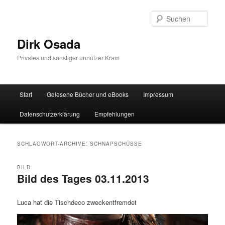
Zum
Zum
Inhalt
sekundären
Such
wechseln
Inhalt
wechseln
Dirk Osada
Privates und sonstiger unnützer Kram
Hauptmenü
Start
Gelesene Bücher und eBooks
Impressum
Datenschutzerklärung
Empfehlungen
SCHLAGWORT-ARCHIVE:
SCHNAPSCHÜSSE
BILD
Bild des Tages 03.11.2013
Luca hat die Tischdeco zweckentfremdet