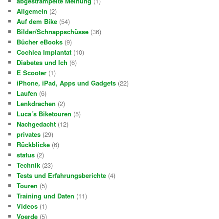
abgestrampelte Meinung
(1)
Allgemein
(2)
Auf dem Bike
(54)
Bilder/Schnappschüsse
(36)
Bücher eBooks
(9)
Cochlea Implantat
(10)
Diabetes und Ich
(6)
E Scooter
(1)
iPhone, iPad, Apps und Gadgets
(22)
Laufen
(6)
Lenkdrachen
(2)
Luca´s Biketouren
(5)
Nachgedacht
(12)
privates
(29)
Rückblicke
(6)
status
(2)
Technik
(23)
Tests und Erfahrungsberichte
(4)
Touren
(5)
Training und Daten
(11)
Videos
(1)
Voerde
(5)