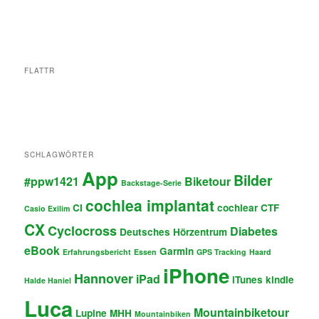
FLATTR
SCHLAGWÖRTER
App
Bilder
#ppw1421
Biketour
Backstage-Serie
cochlea implantat
CI
cochlear
CTF
Casio Exilim
CX
Cyclocross
Diabetes
Deutsches Hörzentrum
eBook
Garmin
Erfahrungsbericht
Essen
GPS Tracking
Haard
iPhone
Hannover
iPad
iTunes
kindle
Halde Haniel
Luca
Mountainbiketour
Lupine
MHH
Mountainbiken