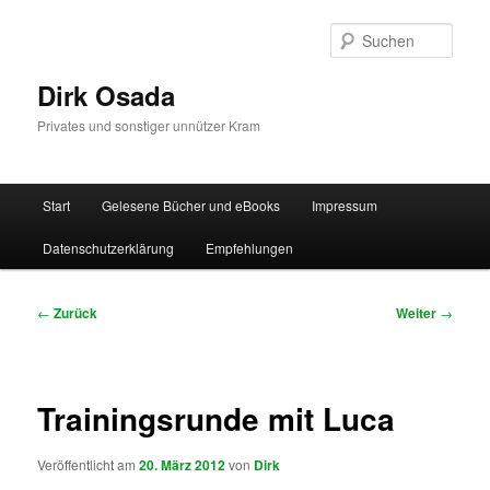
Zum
Inhalt
Such
wechseln
Dirk Osada
Privates und sonstiger unnützer Kram
Hauptmenü
Start
Gelesene Bücher und eBooks
Impressum
Datenschutzerklärung
Empfehlungen
Beitragsnavigation
←
Zurück
Weiter
→
Trainingsrunde mit Luca
Veröffentlicht am
20. März 2012
von
Dirk