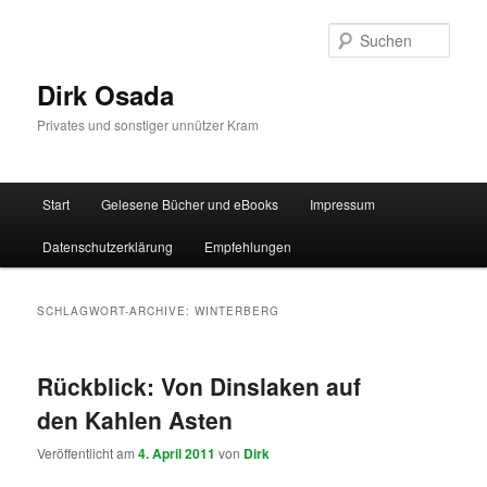
Zum
Zum
Inhalt
sekundären
Such
wechseln
Inhalt
wechseln
Dirk Osada
Privates und sonstiger unnützer Kram
Hauptmenü
Start
Gelesene Bücher und eBooks
Impressum
Datenschutzerklärung
Empfehlungen
SCHLAGWORT-ARCHIVE:
WINTERBERG
Rückblick: Von Dinslaken auf
den Kahlen Asten
Veröffentlicht am
4. April 2011
von
Dirk