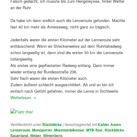
Falsch gedacht, ich musste bis zum Hengsteysee, hinter Wetter
an der Ruhr
Da habe ich dann endlich auch die Lenneroute gefunden. Machte
fast 40 km mehr als Anreiseweg, nicht ganz so tragisch.
Jedenfalls waren die ersten Kilometer auf der Lenneroute sehr
enttäuschend. Wenn es Streckenweise auf dem Ruhrtalradweg
schon langweilig ist, dann sind die ersten 50 km der Lenneroute
totlangweilig.
Als erstes eine gepflasterten Radweg entlang. Dann immer
wieder entlang der Bundesstraße 236.
Sehr flach waren die ersten Kilometer auch.
Zudem äußerst schlecht ausgeschildert. Ab und an bin ich
einfach nach Gefühl gefahren, immer die Lenne in Sichtweite.
Weiterlesen
→
Veröffentlicht unter
Rückblicke
|
Verschlagwortet mit
Kahler Asten
,
Lenneroute
,
Monoporter
,
Mountainbiketour
,
MTB-Tour
,
Rückblicke
,
Sauerland
,
Weber
,
Winterberg