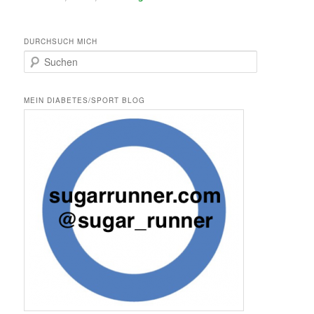
DURCHSUCH MICH
S
u
c
h
MEIN DIABETES/SPORT BLOG
e
n