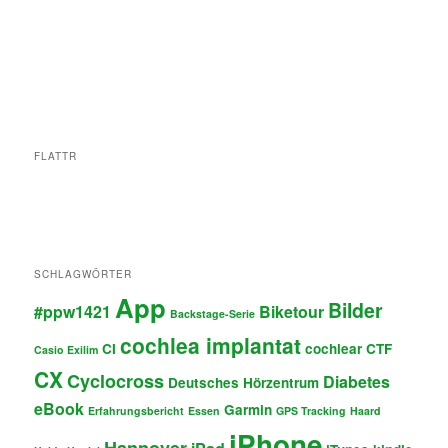
FLATTR
SCHLAGWÖRTER
App
Bilder
#ppw1421
Biketour
Backstage-Serie
cochlea implantat
CI
cochlear
CTF
Casio Exilim
CX
Cyclocross
Diabetes
Deutsches Hörzentrum
eBook
Garmin
Erfahrungsbericht
Essen
GPS Tracking
Haard
iPhone