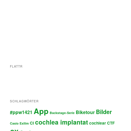
FLATTR
SCHLAGWÖRTER
App
Bilder
#ppw1421
Biketour
Backstage-Serie
cochlea implantat
CI
cochlear
CTF
Casio Exilim