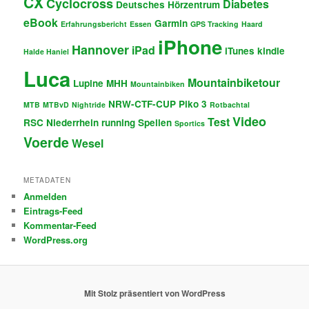
CX
Cyclocross
Diabetes
Deutsches Hörzentrum
eBook
Garmin
Erfahrungsbericht
Essen
GPS Tracking
Haard
iPhone
Hannover
iPad
iTunes
kindle
Halde Haniel
Luca
Mountainbiketour
Lupine
MHH
Mountainbiken
NRW-CTF-CUP
Piko 3
MTB
MTBvD
Nightride
Rotbachtal
Video
Test
RSC Niederrhein
running
Spellen
Sportics
Voerde
Wesel
METADATEN
Anmelden
Eintrags-Feed
Kommentar-Feed
WordPress.org
Mit Stolz präsentiert von WordPress