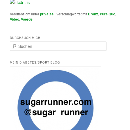
Veröffentlicht unter
privates
|
Verschlagwortet mit
Bronx
,
Pure Quo
,
Video
,
Voerde
DURCHSUCH MICH
S
u
c
h
MEIN DIABETES/SPORT BLOG
e
n