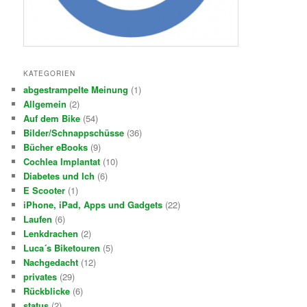
KATEGORIEN
abgestrampelte Meinung
(1)
Allgemein
(2)
Auf dem Bike
(54)
Bilder/Schnappschüsse
(36)
Bücher eBooks
(9)
Cochlea Implantat
(10)
Diabetes und Ich
(6)
E Scooter
(1)
iPhone, iPad, Apps und Gadgets
(22)
Laufen
(6)
Lenkdrachen
(2)
Luca´s Biketouren
(5)
Nachgedacht
(12)
privates
(29)
Rückblicke
(6)
status
(2)