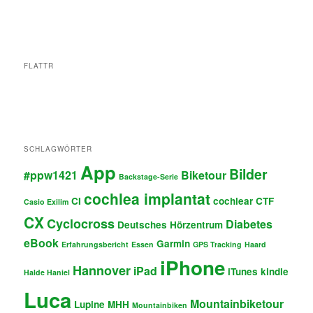
FLATTR
SCHLAGWÖRTER
App
Bilder
#ppw1421
Biketour
Backstage-Serie
cochlea implantat
CI
cochlear
CTF
Casio Exilim
CX
Cyclocross
Diabetes
Deutsches Hörzentrum
eBook
Garmin
Erfahrungsbericht
Essen
GPS Tracking
Haard
iPhone
Hannover
iPad
iTunes
kindle
Halde Haniel
Luca
Mountainbiketour
Lupine
MHH
Mountainbiken