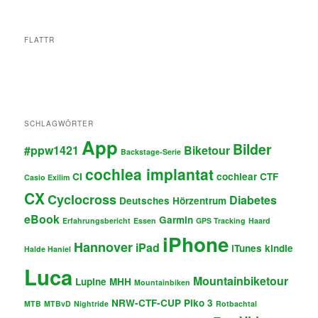
FLATTR
SCHLAGWÖRTER
App
Bilder
#ppw1421
Biketour
Backstage-Serie
cochlea implantat
CI
cochlear
CTF
Casio Exilim
CX
Cyclocross
Diabetes
Deutsches Hörzentrum
eBook
Garmin
Erfahrungsbericht
Essen
GPS Tracking
Haard
iPhone
Hannover
iPad
iTunes
kindle
Halde Haniel
Luca
Mountainbiketour
Lupine
MHH
Mountainbiken
NRW-CTF-CUP
Piko 3
MTB
MTBvD
Nightride
Rotbachtal