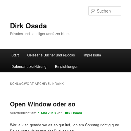
Zum
Zum
Inhalt
sekundären
Such
wechseln
Inhalt
wechseln
Dirk Osada
Privates und sonstiger unnützer Kram
Hauptmenü
Start
Gelesene Bücher und eBooks
Impressum
Datenschutzerklärung
Empfehlungen
SCHLAGWORT-ARCHIVE:
KRANK
Open Window oder so
Veröffentlicht am
7. Mai 2013
von
Dirk Osada
War ja klar. gerade wo es so gut lief, ich am Sonntag richtig gute
Beine hatte, folgt nun der Rückschlag.