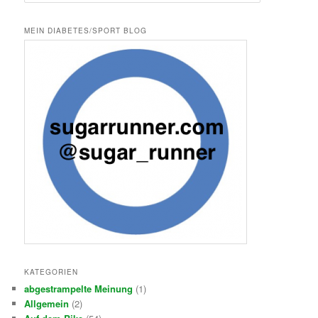
u
c
h
MEIN DIABETES/SPORT BLOG
e
n
KATEGORIEN
abgestrampelte Meinung
(1)
Allgemein
(2)