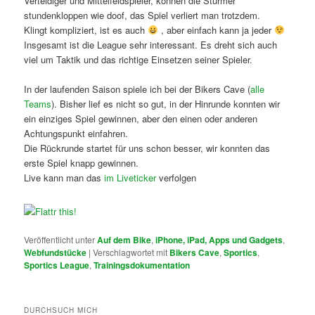
Verteidiger und Mittelfeldspieler, können die Stürmer
stundenkloppen wie doof, das Spiel verliert man trotzdem.
Klingt kompliziert, ist es auch
, aber einfach kann ja jeder
Insgesamt ist die League sehr interessant. Es dreht sich auch
viel um Taktik und das richtige Einsetzen seiner Spieler.
In der laufenden Saison spiele ich bei der Bikers Cave (
alle
Teams
). Bisher lief es nicht so gut, in der Hinrunde konnten wir
ein einziges Spiel gewinnen, aber den einen oder anderen
Achtungspunkt einfahren.
Die Rückrunde startet für uns schon besser, wir konnten das
erste Spiel knapp gewinnen.
Live kann man das
im Liveticker
verfolgen
Veröffentlicht unter
Auf dem Bike
,
iPhone, iPad, Apps und Gadgets
,
Webfundstücke
|
Verschlagwortet mit
Bikers Cave
,
Sportics
,
Sportics League
,
Trainingsdokumentation
DURCHSUCH MICH