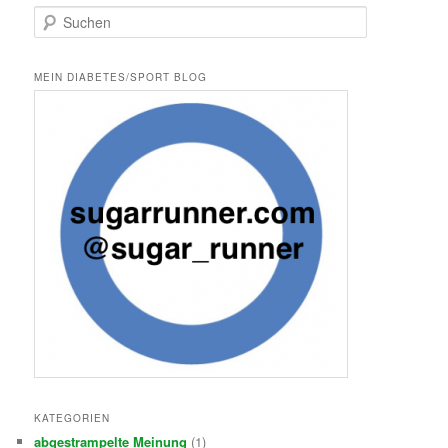
S
u
c
h
MEIN DIABETES/SPORT BLOG
e
n
KATEGORIEN
abgestrampelte Meinung
(1)