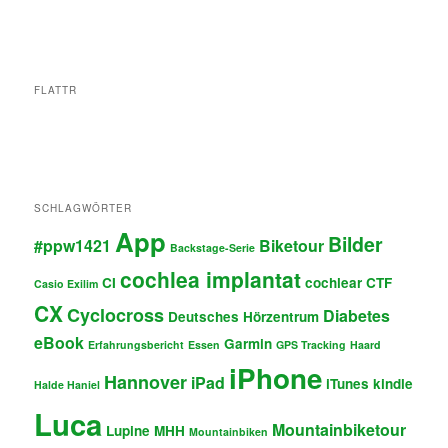
FLATTR
SCHLAGWÖRTER
App
Bilder
#ppw1421
Biketour
Backstage-Serie
cochlea implantat
CI
cochlear
CTF
Casio Exilim
CX
Cyclocross
Diabetes
Deutsches Hörzentrum
eBook
Garmin
Erfahrungsbericht
Essen
GPS Tracking
Haard
iPhone
Hannover
iPad
iTunes
kindle
Halde Haniel
Luca
Mountainbiketour
Lupine
MHH
Mountainbiken