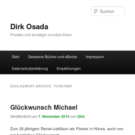
Zum
Zum
Inhalt
sekundären
Such
wechseln
Inhalt
wechseln
Dirk Osada
Privates und sonstiger unnützer Kram
Hauptmenü
Start
Gelesene Bücher und eBooks
Impressum
Datenschutzerklärung
Empfehlungen
SCHLAGWORT-ARCHIVE:
FORSTAMT
Glückwunsch Michael
Veröffentlicht am
7. November 2010
von
Dirk
Zum 25-jährigem Revier-Jubiläum als Förster in Hünxe, auch von
mir herzlichen Glückwunsch.