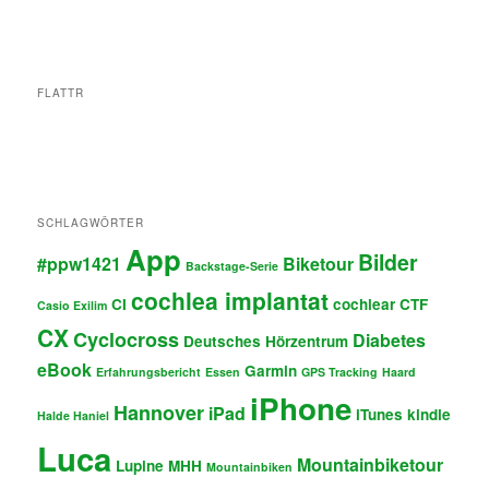
FLATTR
SCHLAGWÖRTER
App
Bilder
#ppw1421
Biketour
Backstage-Serie
cochlea implantat
CI
cochlear
CTF
Casio Exilim
CX
Cyclocross
Diabetes
Deutsches Hörzentrum
eBook
Garmin
Erfahrungsbericht
Essen
GPS Tracking
Haard
iPhone
Hannover
iPad
iTunes
kindle
Halde Haniel
Luca
Mountainbiketour
Lupine
MHH
Mountainbiken