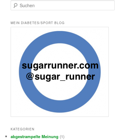
S
u
c
h
MEIN DIABETES/SPORT BLOG
e
n
KATEGORIEN
abgestrampelte Meinung
(1)