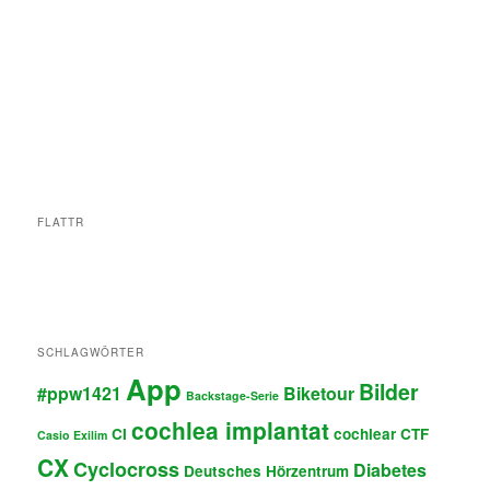
FLATTR
SCHLAGWÖRTER
App
Bilder
#ppw1421
Biketour
Backstage-Serie
cochlea implantat
CI
cochlear
CTF
Casio Exilim
CX
Cyclocross
Diabetes
Deutsches Hörzentrum