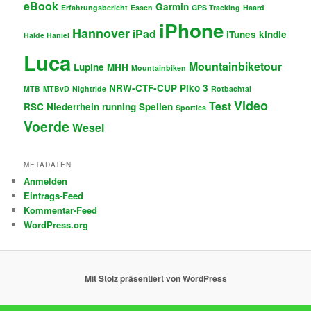
eBook
Garmin
Erfahrungsbericht
Essen
GPS Tracking
Haard
iPhone
Hannover
iPad
iTunes
kindle
Halde Haniel
Luca
Mountainbiketour
Lupine
MHH
Mountainbiken
NRW-CTF-CUP
Piko 3
MTB
MTBvD
Nightride
Rotbachtal
Video
Test
RSC Niederrhein
running
Spellen
Sportics
Voerde
Wesel
METADATEN
Anmelden
Eintrags-Feed
Kommentar-Feed
WordPress.org
Mit Stolz präsentiert von WordPress