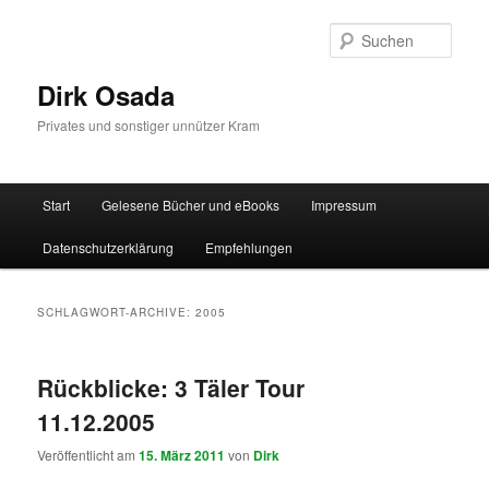
Zum
Zum
Inhalt
sekundären
Such
wechseln
Inhalt
wechseln
Dirk Osada
Privates und sonstiger unnützer Kram
Hauptmenü
Start
Gelesene Bücher und eBooks
Impressum
Datenschutzerklärung
Empfehlungen
SCHLAGWORT-ARCHIVE:
2005
Rückblicke: 3 Täler Tour
11.12.2005
Veröffentlicht am
15. März 2011
von
Dirk