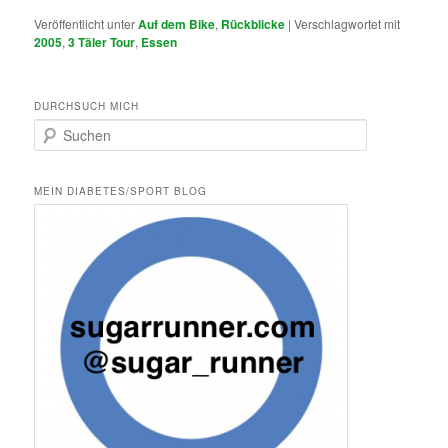
Veröffentlicht unter
Auf dem Bike
,
Rückblicke
|
Verschlagwortet mit
2005
,
3 Täler Tour
,
Essen
DURCHSUCH MICH
S
u
c
h
MEIN DIABETES/SPORT BLOG
e
n