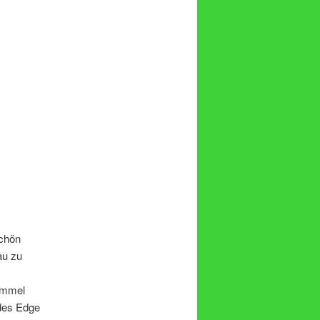
schön
au zu
Himmel
 des Edge