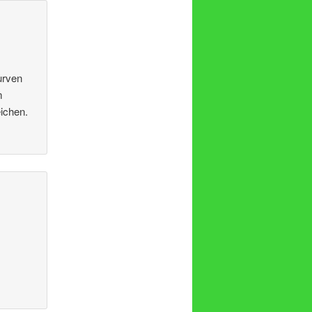
urven
m
ichen.