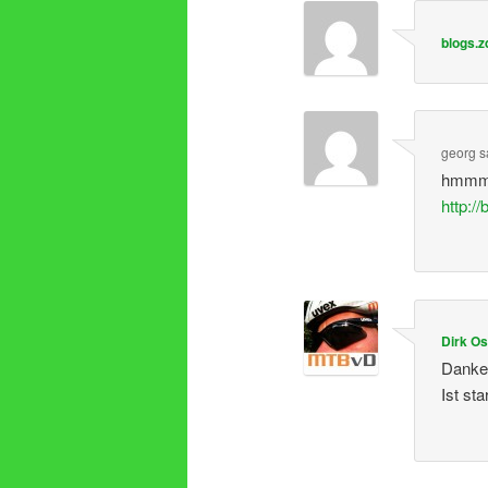
blogs.
georg
s
hmmm, 
http:/
Dirk O
Danke 
Ist st