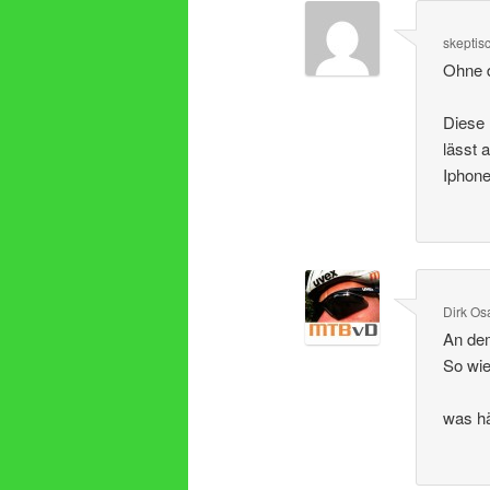
skeptis
Ohne d
Diese 
lässt 
Iphone
Dirk Os
An dem
So wie
was hä