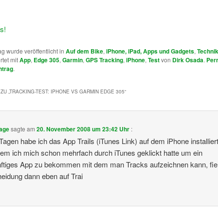
ag wurde veröffentlicht in
Auf dem Bike
,
iPhone, iPad, Apps und Gadgets
,
Techni
rtet mit
App
,
Edge 305
,
Garmin
,
GPS Tracking
,
iPhone
,
Test
von
Dirk Osada
.
Per
ntrag
.
ZU „
TRACKING-TEST: IPHONE VS GARMIN EDGE 305
“
age
sagte am
20. November 2008 um 23:42 Uhr
:
 Tagen habe ich das App Trails (iTunes Link) auf dem iPhone installiert
m ich mich schon mehrfach durch iTunes geklickt hatte um ein
ftiges App zu bekommen mit dem man Tracks aufzeichnen kann, fiel
eidung dann eben auf Trai