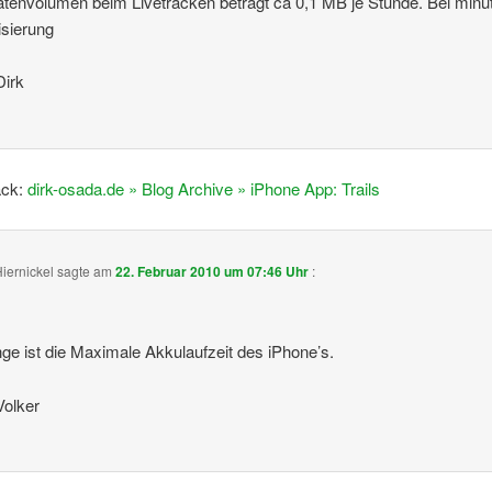
tenvolumen beim Livetracken beträgt ca 0,1 MB je Stunde. Bei minüt
isierung
Dirk
ack:
dirk-osada.de » Blog Archive » iPhone App: Trails
Hiernickel
sagte am
22. Februar 2010 um 07:46 Uhr
:
nge ist die Maximale Akkulaufzeit des iPhone’s.
Volker