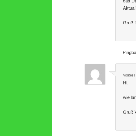
das Da
Aktual
Gruß 
Pingb
Volker 
Hi,
wie la
Gruß 