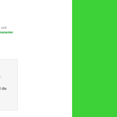
k
und
manenter
.
 die