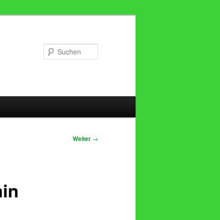
Suchen
Weiter
→
min