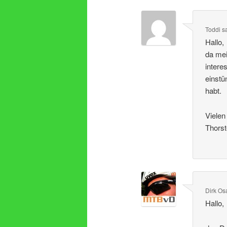
Toddi
s
Hallo,
da mei
intere
einstü
habt.
Vielen
Thors
Dirk Os
Hallo,