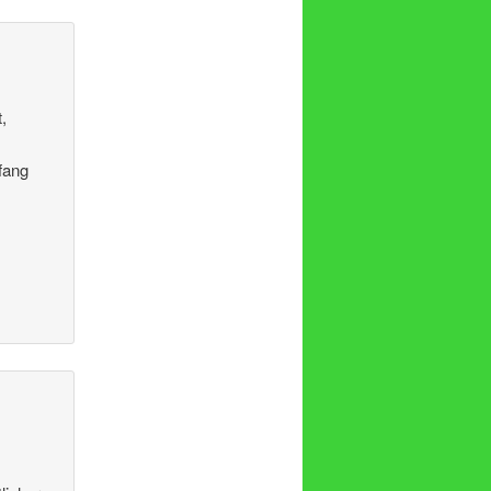
,
fang