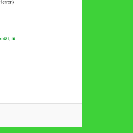
Herren)
w1421
,
10