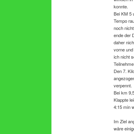
konnte.
Bei KM 5 u
Tempo rau
noch nicht
ende der 
daher nich
vorne und
ich nicht 
Teilnehmer
Den 7. Kil
angezogen
verpennt.
Bei km 9,5
Klappte le
4:15 min 
Im Ziel a
wäre eini