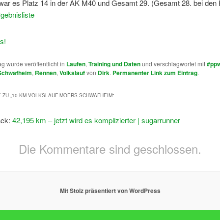
ar es Platz 14 in der AK M40 und Gesamt 29. (Gesamt 28. bei den 
rgebnisliste
ag wurde veröffentlicht in
Laufen
,
Training und Daten
und verschlagwortet mit
#pp
Schwafheim
,
Rennen
,
Volkslauf
von
Dirk
.
Permanenter Link zum Eintrag
.
 ZU „
10 KM VOLKSLAUF MOERS SCHWAFHEIM
“
ack:
42,195 km – jetzt wird es komplizierter | sugarrunner
Die Kommentare sind geschlossen.
Mit Stolz präsentiert von WordPress