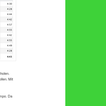
nholen.
llen. Mit
empo. Da