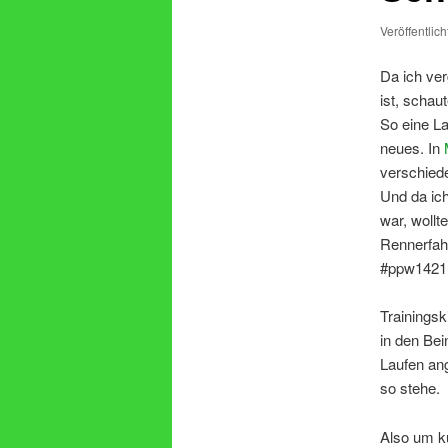
Veröffentlic
Da ich ver
ist, scha
So eine L
neues. In
verschied
Und da ich
war, wollt
Rennerfah
#ppw1421
Trainingsk
in den Bei
Laufen ang
so stehe.
Also um k