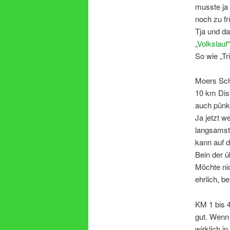
musste ja 
noch zu fr
Tja und da
„
Volkslauf
So wie „T
Moers Schw
10 km Dis
auch pünkt
Ja jetzt w
langsamste
kann auf 
Bein der ü
Möchte nic
ehrlich, b
KM 1 bis 4
gut. Wenn 
wirklich i