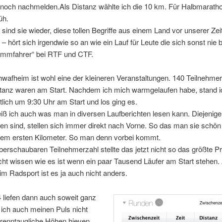
noch nachmelden.Als Distanz wählte ich die 10 km. Für Halbmaratho
üh.
 sind sie wieder, diese tollen Begriffe aus einem Land vor unserer Zeit
“ – hört sich irgendwie so an wie ein Lauf für Leute die sich sonst nie
rimmfahrer“ bei RTF und CTF.
afheim ist wohl eine der kleineren Veranstaltungen. 140 Teilnehmer
tanz waren am Start. Nachdem ich mich warmgelaufen habe, stand i
lich um 9:30 Uhr am Start und los ging es.
eiß ich auch was man in diversen Laufberichten lesen kann. Diejenig
n sind, stellen sich immer direkt nach Vorne. So das man sie schön
dem ersten Kilometer. So man denn vorbei kommt.
berschaubaren Teilnehmerzahl stellte das jetzt nicht so das größte P
ht wissen wie es ist wenn ein paar Tausend Läufer am Start stehen.
eim Radsport ist es ja auch nicht anders.
 liefen dann auch soweit ganz
ich auch meinen Puls nicht
n renntaugliche Höhen hieven