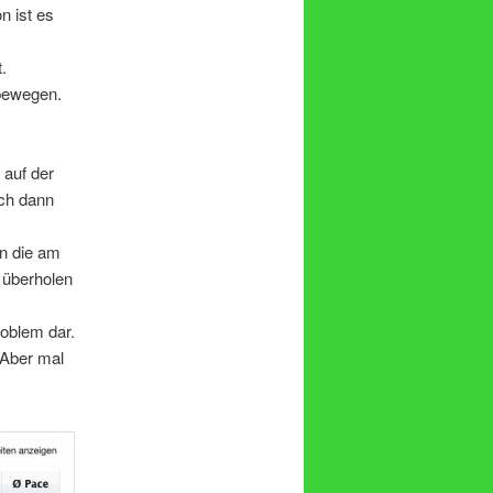
n ist es
.
 bewegen.
 auf der
ch dann
en die am
 überholen
roblem dar.
 Aber mal