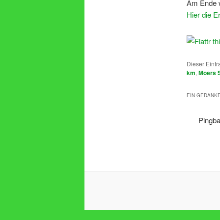
Am Ende w
Hier die E
Dieser Eintr
km
,
Moers 
EIN GEDANKE
Pingb