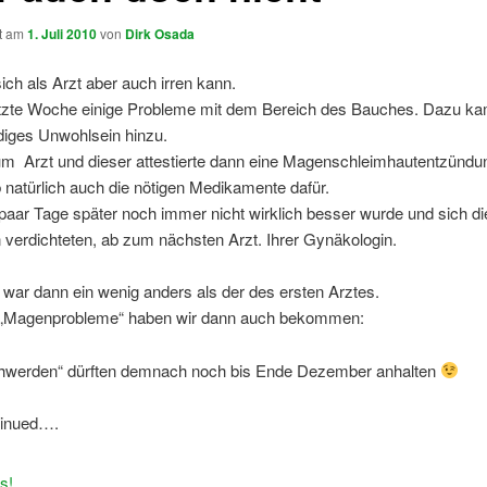
ht am
1. Juli 2010
von
Dirk Osada
ch als Arzt aber auch irren kann.
letzte Woche einige Probleme mit dem Bereich des Bauches. Dazu k
diges Unwohlsein hinzu.
um Arzt und dieser attestierte dann eine Magenschleimhautentzündu
 natürlich auch die nötigen Medikamente dafür.
paar Tage später noch immer nicht wirklich besser wurde und sich di
verdichteten, ab zum nächsten Arzt. Ihrer Gynäkologin.
 war dann ein wenig anders als der des ersten Arztes.
r „Magenprobleme“ haben wir dann auch bekommen:
hwerden“ dürften demnach noch bis Ende Dezember anhalten
tinued….