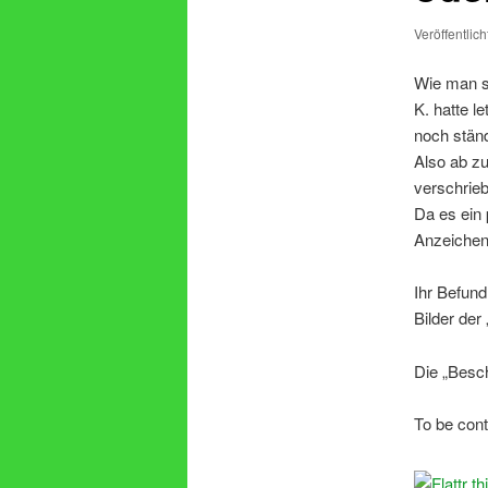
Veröffentlic
Wie man si
K. hatte 
noch stän
Also ab z
verschrieb
Da es ein 
Anzeichen 
Ihr Befund
Bilder de
Die „Besc
To be con