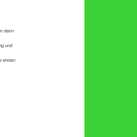
am dann
ng und
e ersten