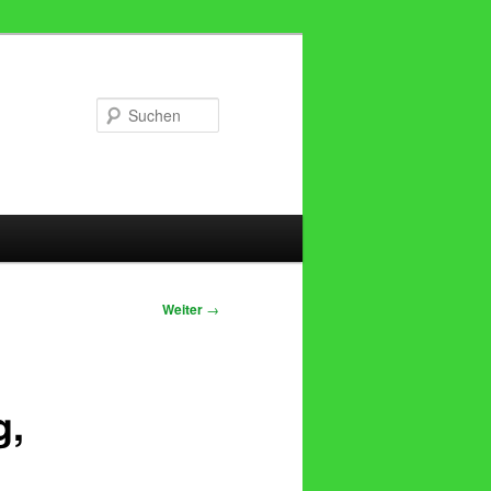
Suchen
Weiter
→
g,