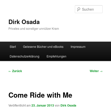
Zum
Inhalt
Such
wechseln
Dirk Osada
Privates und sonstiger unnützer Kram
Hauptmenü
Start
Gelesene Bücher und eBooks
Impressum
Datenschutzerklärung
Empfehlungen
Beitragsnavigation
←
Zurück
Weiter
→
Come Ride with Me
Veröffentlicht am
23. Januar 2013
von
Dirk Osada